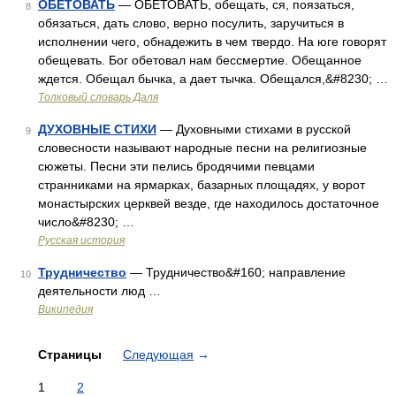
ОБЕТОВАТЬ
— ОБЕТОВАТЬ, обещать, ся, поязаться,
8
обязаться, дать слово, верно посулить, заручиться в
исполнении чего, обнадежить в чем твердо. На юге говорят
обещевать. Бог обетовал нам бессмертие. Обещанное
ждется. Обещал бычка, а дает тычка. Обещался,&#8230; …
Толковый словарь Даля
ДУХОВНЫЕ СТИХИ
— Духовными стихами в русской
9
словесности называют народные песни на религиозные
сюжеты. Песни эти пелись бродячими певцами
странниками на ярмарках, базарных площадях, у ворот
монастырских церквей везде, где находилось достаточное
число&#8230; …
Русская история
Трудничество
— Трудничество&#160; направление
10
деятельности люд …
Википедия
Страницы
Следующая
→
1
2