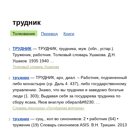
трудник
Толкование
Перевод
Книги
ТРУДНИК
— ТРУДНИК, трудника, муж. (обл., устар.).
1
Труженик, работник. Толковый словарь Ушакова. Д.Н.
Ушаков. 1935 1940 …
Толковый словарь Ушакова
трудник
— ТРУДНИК, арх, диал. – Работник, подчиненный
2
либо монастырю (ср. Даль 4. 437), либо государственному
управлению. Знамо, что вы трудники и заведомо богатые
люди (1. 303); Выдавая себя за государева трудника по
сбору ясака, Яков внаглую обирал&#8230; …
Словарь трилогии «Государева вотчина»
трудник
— сущ., кол во синонимов: 2 • работник (64) •
3
труженик (19) Словарь синонимов ASIS. В.Н. Тришин. 2013