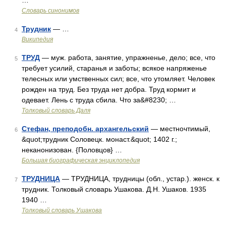
…
Словарь синонимов
Трудник
— …
4
Википедия
ТРУД
— муж. работа, занятие, упражненье, дело; все, что
5
требует усилий, старанья и заботы; всякое напряженье
телесных или умственных сил; все, что утомляет. Человек
рожден на труд. Без труда нет добра. Труд кормит и
одевает. Лень с труда сбила. Что за&#8230; …
Толковый словарь Даля
Стефан, преподобн. архангельский
— местночтимый,
6
&quot;трудник Соловецк. монаст.&quot; 1402 г.;
неканонизован. {Половцов} …
Большая биографическая энциклопедия
ТРУДНИЦА
— ТРУДНИЦА, трудницы (обл., устар.). женск. к
7
трудник. Толковый словарь Ушакова. Д.Н. Ушаков. 1935
1940 …
Толковый словарь Ушакова